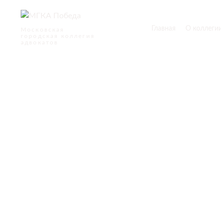
Главная
О коллеги
Московская
городская коллегия
адвокатов
Дл