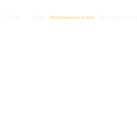
и
Услуги
Цены
Миграционные услуги
Успешная практик
я граждан, родивши
на территории РСФС