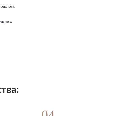
рошлом;
ющие о
тва:
04