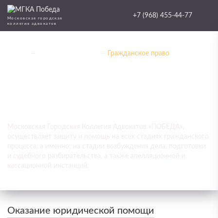
+7 (968) 455-44-77
Московская городская
коллегия адвокатов
Услуги
—
Физическим лицам
—
Гражданское право
Консультации юриста по
гражданскому праву в Троицке, г.
Москва
Московская Городская Коллегия Адвокатов «ПОБЕДА»,
осуществляет защиту и помощь на всех стадиях гражданского
процесса, а именно: на стадии возбуждения дела, подготовки
и судебного разбирательства, а также апелляционной и
кассационной инстанций.
Оказание юридической помощи